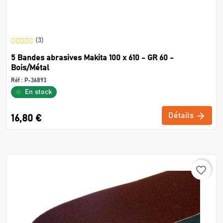
(3)
5 Bandes abrasives Makita 100 x 610 - GR 60 -
Bois/Métal
Réf :
P-36893
En stock
Détails
16,80 €
favorite_border