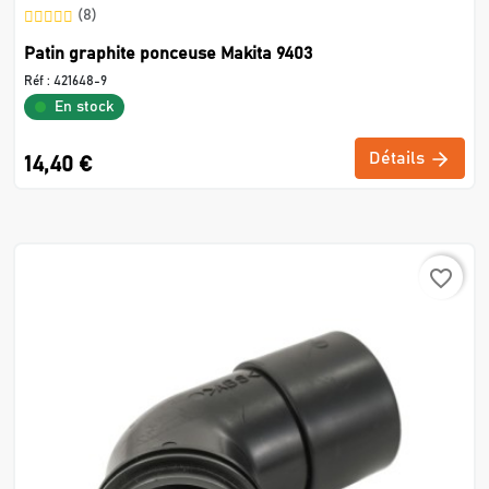
(8)
Patin graphite ponceuse Makita 9403
Réf :
421648-9
En stock
Détails
14,40 €
favorite_border