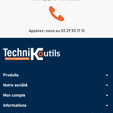
Appelez-nous au 03 29 55 17 13
arrow_drop_down
Produits
arrow_drop_down
Notre société
arrow_drop_down
Mon compte
arrow_drop_down
Informations