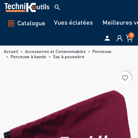
Panneau de gestion des cookies
search
Vues éclatées
Meilleures v
Catalogue
0

Accueil
Accessoires et Consommables
Ponceuse
Ponceuse à bande
Sac à poussière
favorite_border