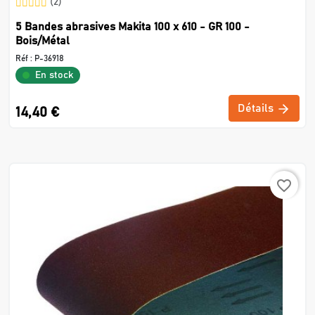
(2)
5 Bandes abrasives Makita 100 x 610 - GR 100 -
Bois/Métal
Réf :
P-36918
En stock
Détails
14,40 €
favorite_border