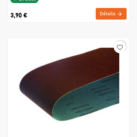
Détails
3,90 €
favorite_border