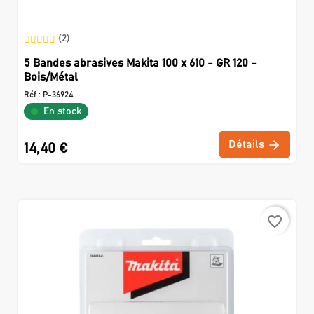
(2)
5 Bandes abrasives Makita 100 x 610 - GR 120 -
Bois/Métal
Réf :
P-36924
En stock
Détails
14,40 €
favorite_border