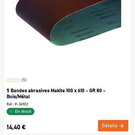
(5)
5 Bandes abrasives Makita 100 x 610 - GR 80 -
Bois/Métal
Réf :
P-36902
En stock
Détails
14,40 €