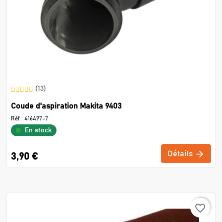
(13)
Coude d'aspiration Makita 9403
Réf :
416497-7
En stock
Détails
3,90 €
favorite_border