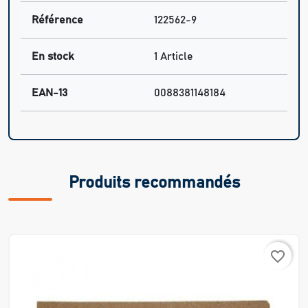
Référence
122562-9
En stock
1 Article
EAN-13
0088381148184
Produits recommandés
favorite_border