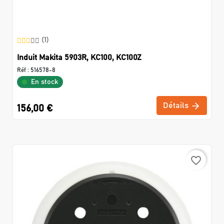
(1)
Induit Makita 5903R, KC100, KC100Z
Réf :
516578-8
En stock
Détails
156,00 €
favorite_border