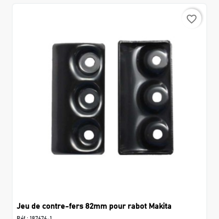
favorite_border
Jeu de contre-fers 82mm pour rabot Makita
Réf :
187676-1