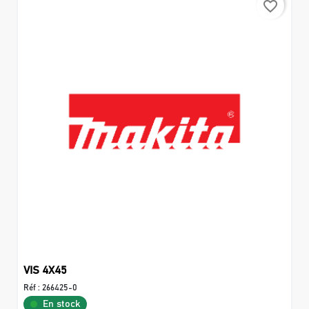
favorite_border
VIS 4X45
Réf :
266425-0
En stock