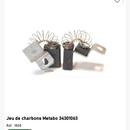
favorite_border
Jeu de charbons Metabo 34301063
Réf :
1808