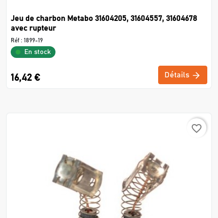
Jeu de charbon Metabo 31604205, 31604557, 31604678
avec rupteur
Réf :
1899-19
En stock
Détails
16,42 €
favorite_border