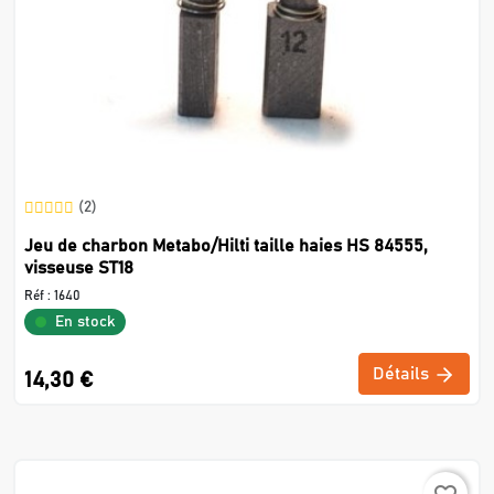
(2)
Jeu de charbon Metabo/Hilti taille haies HS 84555,
visseuse ST18
Réf :
1640
En stock
Détails
14,30 €