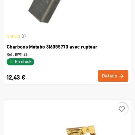
(1)
Charbons Metabo 316055770 avec rupteur
Réf :
1899-23
En stock
Détails
12,43 €
favorite_border