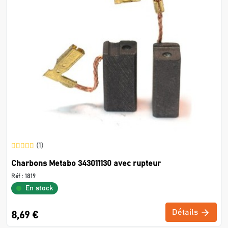
(1)
Charbons Metabo 343011130 avec rupteur
Réf :
1819
En stock
Détails
8,69 €