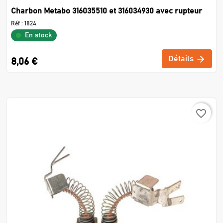
Charbon Metabo 316035510 et 316034930 avec rupteur
Réf :
1824
En stock
Détails
8,06 €
favorite_border