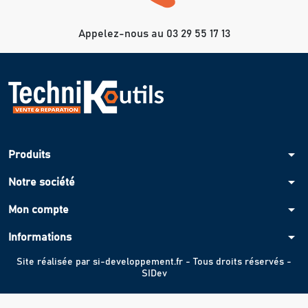
Appelez-nous au 03 29 55 17 13
arrow_drop_down
Produits
arrow_drop_down
Notre société
arrow_drop_down
Mon compte
arrow_drop_down
Informations
Site réalisée par
si-developpement.fr
- Tous droits réservés -
SIDev