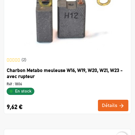
(2)
Charbon Metabo meuleuse W16, W19, W20, W21, W23 -
avec rupteur
Réf :
1806
En stock
Détails
9,62 €