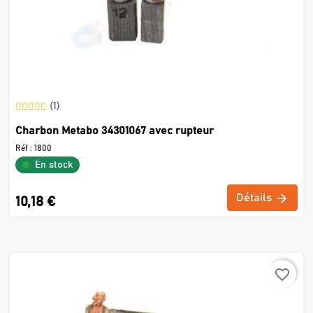
(1)
Charbon Metabo 34301067 avec rupteur
Réf :
1800
En stock
Détails
10,18 €
favorite_border