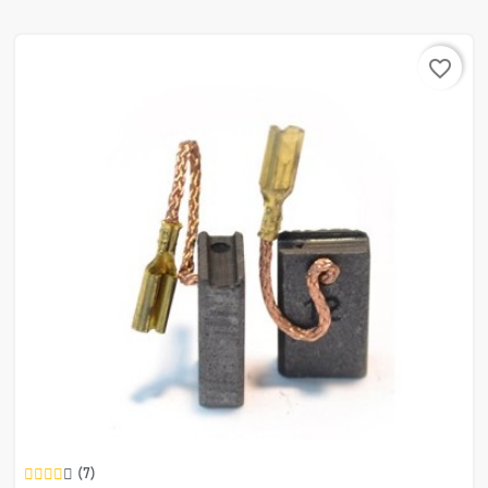
favorite_border
(7)