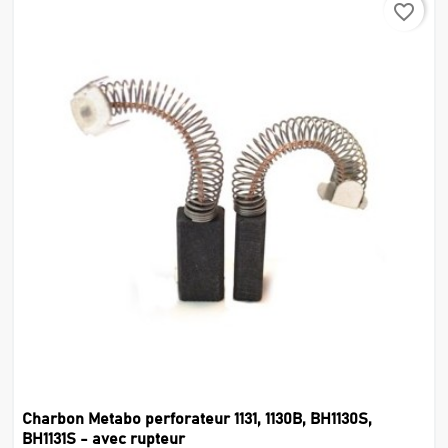
favorite_border
Charbon Metabo perforateur 1131, 1130B, BH1130S,
BH1131S - avec rupteur