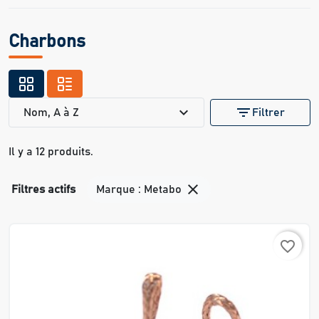
Charbons
expand_more
filter_list
Nom, A à Z
Filtrer
Il y a 12 produits.

Filtres actifs
Marque : Metabo
favorite_border