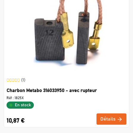
(1)
Charbon Metabo 316033950 - avec rupteur
Réf :
1825X
En stock
Détails
10,87 €