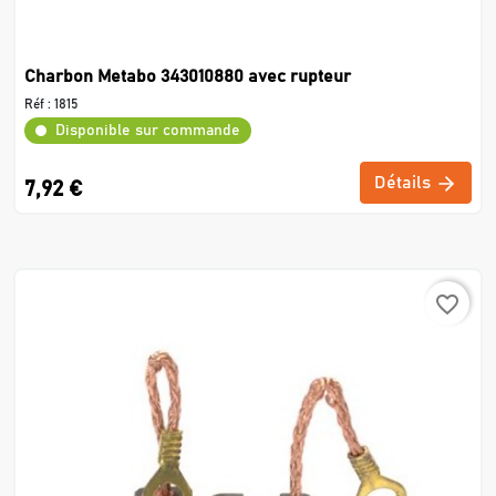
Charbon Metabo 343010880 avec rupteur
Réf :
1815
Disponible sur commande
Détails
7,92 €
favorite_border